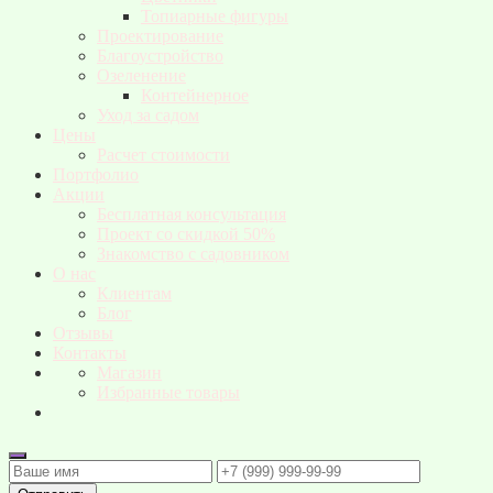
Топиарные фигуры
Проектирование
Благоустройство
Озеленение
Контейнерное
Уход за садом
Цены
Расчет стоимости
Портфолио
Акции
Бесплатная консультация
Проект со скидкой 50%
Знакомство с садовником
О нас
Клиентам
Блог
Отзывы
Контакты
Магазин
Избранные товары