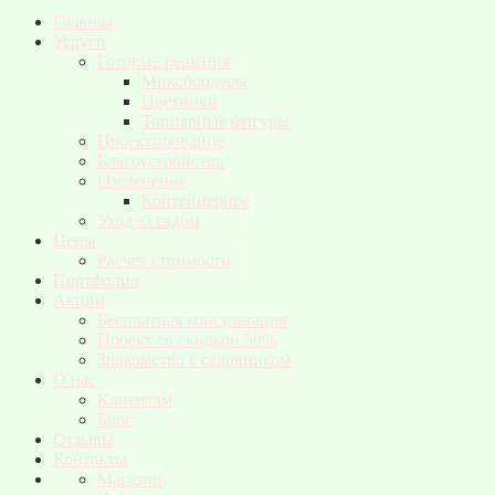
Главная
Услуги
Готовые решения
Миксбордеры
Цветники
Топиарные фигуры
Проектирование
Благоустройство
Озеленение
Контейнерное
Уход за садом
Цены
Расчет стоимости
Портфолио
Акции
Бесплатная консультация
Проект со скидкой 50%
Знакомство с садовником
О нас
Клиентам
Блог
Отзывы
Контакты
Магазин